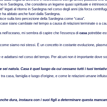
orno in Sardegna, che considera un legame quasi spirituale e intrinseco
” legati al ritorno in Sardegna nel corso degli anni (da forza centrifuga
he ha abitato anche fuori dalla Sardegna.
uisce sulla loro percezione della Sardegna come “casa”.
 case siano cambiate nel tempo a causa di relazioni terminate o a ca
 nell’oceano, mi sembra di capire che l’essenza di
casa
potrebbe ess
ome siamo noi stessi. È un concetto in costante evoluzione, plasmat
re e adattarsi nel corso del tempo. Per alcuni non è importante dove 
sei nato/a. Casa è quel luogo da cui cessano tutti i tuoi tentativ
ra casa, famiglia e luogo d’origine, e come le relazioni umane influis
nche dura, instaura con i suoi figli a determinare questa manca