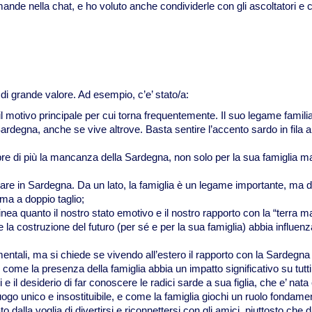
ande nella chat, e ho voluto anche condividerle con gli ascoltatori e
 di grande valore. Ad esempio, c’e’ stato/a:
l motivo principale per cui torna frequentemente. Il suo legame famili
rdegna, anche se vive altrove. Basta sentire l’accento sardo in fila al
empre di più la mancanza della Sardegna, non solo per la sua famiglia
nare in Sardegna. Da un lato, la famiglia è un legame importante, ma da
rma a doppio taglio;
inea quanto il nostro stato emotivo e il nostro rapporto con la “terra ma
ome la costruzione del futuro (per sé e per la sua famiglia) abbia influ
amentali, ma si chiede se vivendo all’estero il rapporto con la Sardeg
me la presenza della famiglia abbia un impatto significativo su tutti i 
e il desiderio di far conoscere le radici sarde a sua figlia, che e’ nata
uogo unico e insostituibile, e come la famiglia giochi un ruolo fondame
 dalla voglia di divertirsi e riconnettersi con gli amici, piuttosto che d