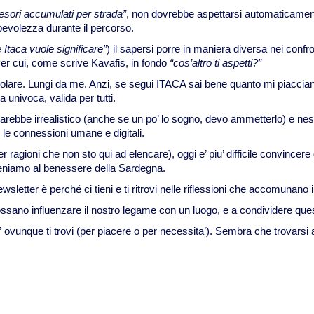
tesori accumulati per strada”
, non dovrebbe aspettarsi automaticame
apevolezza durante il percorso.
e Itaca vuole significare”
) il sapersi porre in maniera diversa nei confro
Per cui, come scrive Kavafis, in fondo
“cos’altro ti aspetti?”
colare. Lungi da me. Anzi, se segui ITACA sai bene quanto mi piacci
a univoca, valida per tutti.
ebbe irrealistico (anche se un po’ lo sogno, devo ammetterlo) e nessu
 le connessioni umane e digitali.
er ragioni che non sto qui ad elencare), oggi e’ piu’ difficile convincer
 teniamo al benessere della Sardegna.
wsletter è perché ci tieni e ti ritrovi nelle riflessioni che accomuna
sano influenzare il nostro legame con un luogo, e a condividere queste
” ovunque ti trovi (per piacere o per necessita’). Sembra che trovarsi