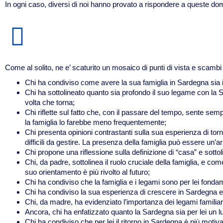
In ogni caso, diversi di noi hanno provato a rispondere a queste dom
Come al solito, ne e’ scaturito un mosaico di punti di vista e scambi
Chi ha condiviso come avere la sua famiglia in Sardegna sia i
Chi ha sottolineato quanto sia profondo il suo legame con la Sa
volta che torna;
Chi riflette sul fatto che, con il passare del tempo, sente s
la famiglia lo farebbe meno frequentemente;
Chi presenta opinioni contrastanti sulla sua esperienza di tor
difficili da gestire. La presenza della famiglia può essere un’a
Chi propone una riflessione sulla definizione di “casa” e sottol
Chi, da padre, sottolinea il ruolo cruciale della famiglia, e c
suo orientamento è più rivolto al futuro;
Chi ha condiviso che la famiglia e i legami sono per lei fond
Chi ha condiviso la sua esperienza di crescere in Sardegna e co
Chi, da madre, ha evidenziato l’importanza dei legami familiari 
Ancora, chi ha enfatizzato quanto la Sardegna sia per lei un l
Chi ha condiviso che per lei il ritorno in Sardegna è più motivato