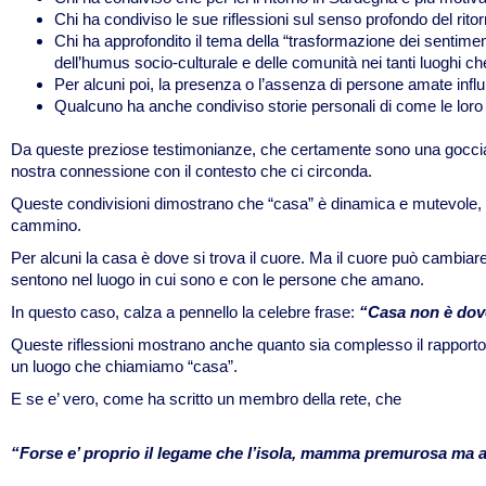
Chi ha condiviso le sue riflessioni sul senso profondo del rit
Chi ha approfondito il tema della “trasformazione dei sentimenti
dell’humus socio-culturale e delle comunità nei tanti luoghi c
Per alcuni poi, la presenza o l’assenza di persone amate infl
Qualcuno ha anche condiviso storie personali di come le loro
Da queste preziose testimonianze, che certamente sono una goccia
nostra connessione con il contesto che ci circonda.
Queste condivisioni dimostrano che “casa” è dinamica e mutevole, c
cammino.
Per alcuni la casa è dove si trova il cuore. Ma il cuore può cambia
sentono nel luogo in cui sono e con le persone che amano.
In questo caso, calza a pennello la celebre frase:
“Casa non è dove 
Queste riflessioni mostrano anche quanto sia complesso il rapporto t
un luogo che chiamiamo “casa”.
E se e’ vero, come ha scritto un membro della rete, che
“Forse e’ proprio il legame che l’isola, mamma premurosa ma a