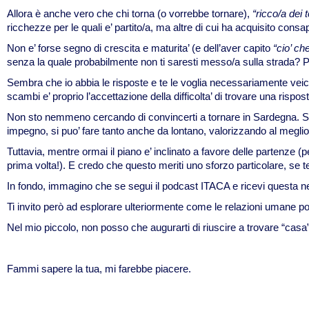
Allora è anche vero che chi torna (o vorrebbe tornare),
“ricco/a dei 
ricchezze per le quali e’ partito/a, ma altre di cui ha acquisito cons
Non e’ forse segno di crescita e maturita’ (e dell’aver capito
“cio’ ch
senza la quale probabilmente non ti saresti messo/a sulla strada? 
Sembra che io abbia le risposte e te le voglia necessariamente vei
scambi e’ proprio l’accettazione della difficolta’ di trovare una rispost
Non sto nemmeno cercando di convincerti a tornare in Sardegna. Sar
impegno, si puo’ fare tanto anche da lontano, valorizzando al meglio
Tuttavia, mentre ormai il piano e’ inclinato a favore delle partenze (p
prima volta!). E credo che questo meriti uno sforzo particolare, se
In fondo, immagino che se segui il podcast ITACA e ricevi questa ne
Ti invito però ad esplorare ulteriormente come le relazioni umane pos
Nel mio piccolo, non posso che augurarti di riuscire a trovare “casa
Fammi sapere la tua, mi farebbe piacere.