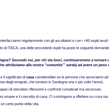
interfacciarmi regolarmente con gli ascoltatori e con i +60 ospiti avuti 
ete di ITACA, una delle precedenti ospiti ha posto le seguenti domande
Sardegna? Secondo voi, per chi sta fuori, continueremmo a tornare
o che attribuiamo alla nostra “comunita’” sarda) ad avere un peso 
il significato di
casa
cambierebbe se le persone che associamo ad ess
ta degli emigrati, che tornano in Sardegna una o più volte l’anno).
capaci di stimolare riflessioni e confronti complicati ma necessari.
i umane e il concetto di casa. Ci costringono a riflettere su cosa sia
n certo punto della vita.