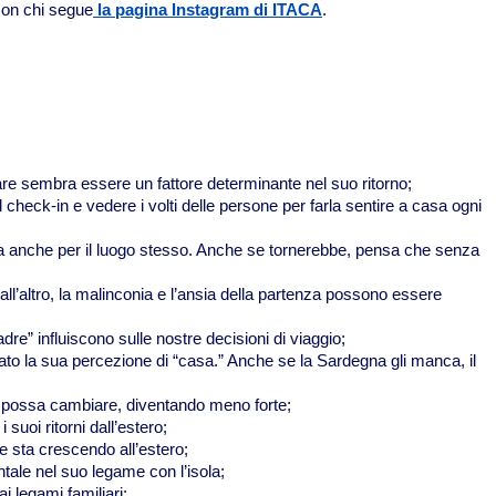
 con chi segue
la pagina Instagram di ITACA
.
are sembra essere un fattore determinante nel suo ritorno;
 check-in e vedere i volti delle persone per farla sentire a casa ogni
 ma anche per il luogo stesso. Anche se tornerebbe, pensa che senza
ll’altro, la malinconia e l’ansia della partenza possono essere
dre” influiscono sulle nostre decisioni di viaggio;
enzato la sua percezione di “casa.” Anche se la Sardegna gli manca, il
na possa cambiare, diventando meno forte;
suoi ritorni dall’estero;
 e sta crescendo all’estero;
ntale nel suo legame con l’isola;
ai legami familiari;